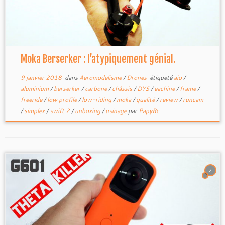
Moka Berserker : l’atypiquement génial.
9 janvier 2018
dans
Aeromodelisme
/
Drones
étiqueté
aio
/
aluminium
/
berserker
/
carbone
/
châssis
/
DYS
/
eachine
/
frame
/
freeride
/
low profile
/
low-riding
/
moka
/
qualité
/
review
/
runcam
/
simplex
/
swift 2
/
unboxing
/
usinage
par
PapyRc
2