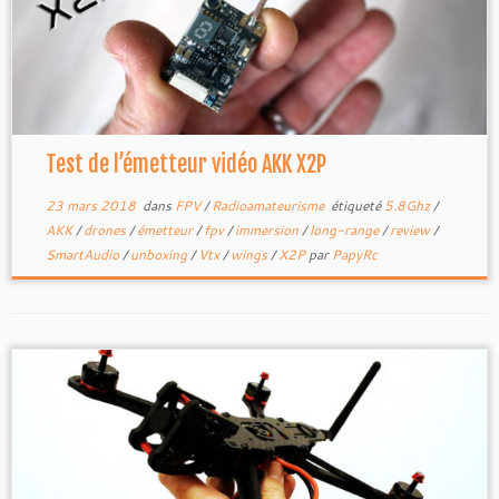
Test de l’émetteur vidéo AKK X2P
23 mars 2018
dans
FPV
/
Radioamateurisme
étiqueté
5.8Ghz
/
AKK
/
drones
/
émetteur
/
fpv
/
immersion
/
long-range
/
review
/
SmartAudio
/
unboxing
/
Vtx
/
wings
/
X2P
par
PapyRc