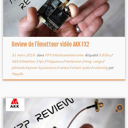
Review de l’émetteur vidéo AKK FX2
31 mars 2018
dans
FPV
/
Radioamateurisme
étiqueté
5.8Ghz
/
AKK
/
émetteur
/
fpv
/
fréquence
/
immersion
/
long-range
/
pitmode
/
power
/
puissance
/
review
/
smart audio
/
unboxing
par
PapyRc
1