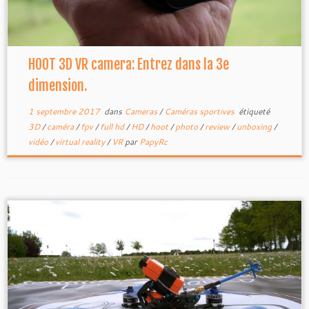
HOOT 3D VR camera: Entrez dans la 3e
dimension.
1 septembre 2017
dans
Cameras
/
Caméras sportives
étiqueté
3D
/
caméra
/
fpv
/
full hd
/
HD
/
hoot
/
photo
/
review
/
unboxing
/
vidéo
/
virtual reality
/
VR
par
PapyRc