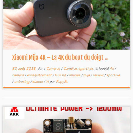
Xiaomi Mija 4K – La 4K du bout du doigt ...
30 août 2018
dans
Cameras
/
Caméras sportives
étiqueté
4k
/
caméra
/
enregistrement
/
fulll hd
/
images
/
mija
/
review
/
sportive
/
unboxing
/
xiaomi
/
Yi
par
PapyRc