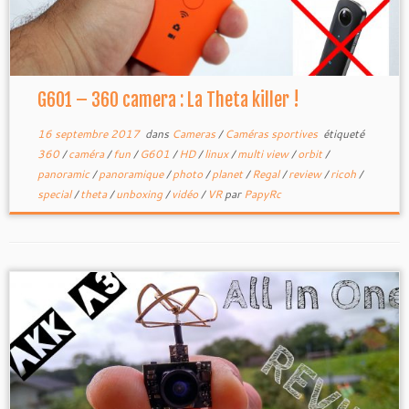
G601 – 360 camera : La Theta killer !
16 septembre 2017
dans
Cameras
/
Caméras sportives
étiqueté
360
/
caméra
/
fun
/
G601
/
HD
/
linux
/
multi view
/
orbit
/
panoramic
/
panoramique
/
photo
/
planet
/
Regal
/
review
/
ricoh
/
special
/
theta
/
unboxing
/
vidéo
/
VR
par
PapyRc