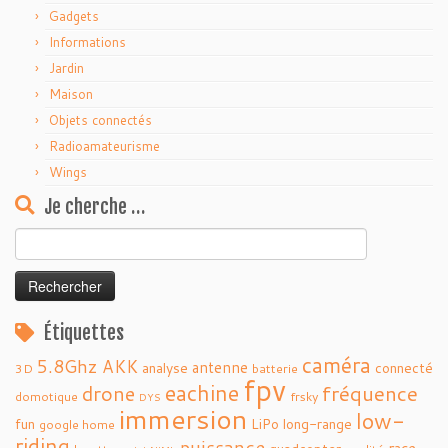
Gadgets
Informations
Jardin
Maison
Objets connectés
Radioamateurisme
Wings
Je cherche …
Rechercher :
Étiquettes
caméra
5.8Ghz
AKK
antenne
analyse
connecté
3D
batterie
fpv
eachine
fréquence
drone
domotique
frsky
DYS
immersion
low-
fun
LiPo
long-range
google home
riding
puissance