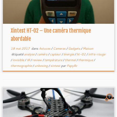
Xintest HT-02 – Une caméra thermique
abordable
18 mai 2017
dans
Astuces
/
Cameras
/
Gadgets
/
Maison
étiqueté
analyse
/
caméra
/
capteur
/
énergie
/
ht-02
/
infra-rouge
/
invisible
/
IR
/
review
/
température
/
thermal
/
thermique
/
thermographie
/
unboxing
/
xintest
par
PapyRc
2