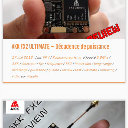
AKK FX2 ULTIMATE – Décadence de puissance
17 mai 2018
dans
FPV
/
Radioamateurisme
étiqueté
5.8Ghz
/
AKK
/
émetteur
/
fpv
/
fréquence
/
FX2
/
immersion
/
long-range
/
mid range
/
puissance
/
qualité
/
review
/
test
/
ultimate
/
unboxing
/
vidéo
par
PapyRc