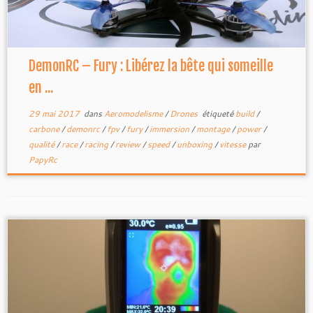
DemonRC – Fury : Libérez la bête qui someille
en ...
29 mai 2017
dans
Aeromodelisme
/
Drones
étiqueté
build
/
carbone
/
demonrc
/
fpv
/
fury
/
immersion
/
montage
/
power
/
qualité
/
race
/
racing
/
review
/
speed
/
unboxing
/
vitesse
par
PapyRc