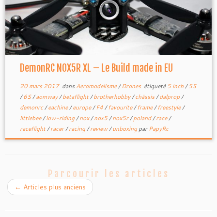
DemonRC NOX5R XL – Le Build made in EU
20 mars 2017
dans
Aeromodelisme
/
Drones
étiqueté
5 inch
/
5S
/
6S
/
aomway
/
betaflight
/
brotherhobby
/
châssis
/
dalprop
/
demonrc
/
eachine
/
europe
/
F4
/
favourite
/
frame
/
freestyle
/
littlebee
/
low-riding
/
nox
/
nox5
/
nox5r
/
poland
/
race
/
raceflight
/
racer
/
racing
/
review
/
unboxing
par
PapyRc
Parcourir les articles
←
Articles plus anciens