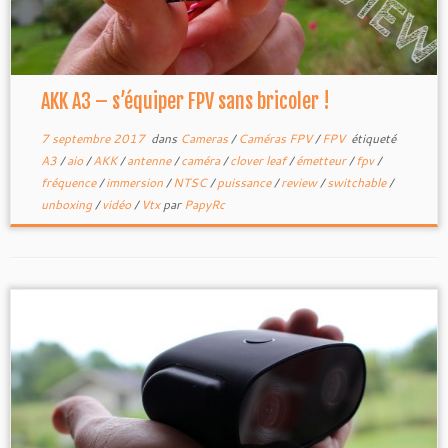
AKK A3 – s’équiper FPV sans bricoler !
7 septembre 2017
dans
Cameras
/
Caméras FPV
/
FPV
étiqueté
A3
/
aio
/
AKK
/
antenne
/
caméra
/
clover leaf
/
émetteur
/
fpv
/
fréquence
/
immersion
/
NTSC
/
puissance
/
review
/
switchable
/
unboxing
/
vidéo
/
Vtx
par
PapyRc