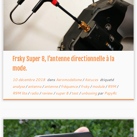
Frsky Super 8, l’antenne directionnelle à la
mode.
10 décembre 2018
dans
Aeromodelisme
/
Astuces
étiqueté
analyse
/
antenna
/
antenne
/
fréquence
/
frsky
/
module
/
R9M
/
R9M lite
/
radio
/
review
/
super 8
/
test
/
unboxing
par
PapyRc