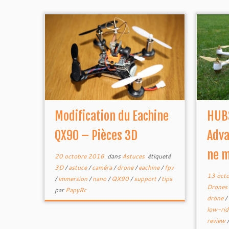
Modification du Eachine
HUB
QX90 – Pièces 3D
Adva
ne m
20 octobre 2016
dans
Astuces
étiqueté
3D
/
astuce
/
caméra
/
drone
/
eachine
/
fpv
13 oct
/
immersion
/
nano
/
QX90
/
support
/
tips
Drones
par
PapyRc
drone
/
low-rid
review