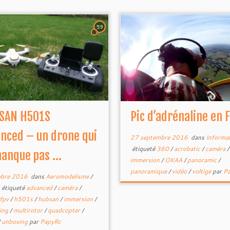
59
SAN H501S
Pic d’adrénaline en 
nced – un drone qui
27 septembre 2016
dans
Informa
étiqueté
360
/
acrobatic
/
caméra
anque pas ...
immersion
/
OKAA
/
panoramic
/
panoramique
/
vidéo
/
voltige
par
P
obre 2016
dans
Aeromodelisme
/
étiqueté
advanced
/
caméra
/
fpv
/
h501s
/
hubsan
/
immersion
/
ing
/
multirotor
/
quadcopter
/
/
unboxing
par
PapyRc