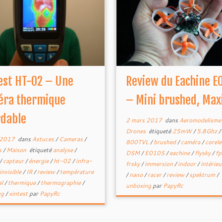
est HT-02 – Une
Review du Eachine E
éra thermique
– Mini brushed, Max
dable
2 mars 2017
dans
Aeromodelism
Drones
étiqueté
25mW
/
5.8Ghz
/
 2017
dans
Astuces
/
Cameras
/
800TVL
/
brushed
/
caméra
/
corel
s
/
Maison
étiqueté
analyse
/
DSM
/
E010S
/
eachine
/
flysky
/
f
/
capteur
/
énergie
/
ht-02
/
infra-
frsky
/
immersion
/
indoor
/
intérie
invisible
/
IR
/
review
/
température
/
nano
/
racer
/
review
/
spektrum
/
al
/
thermique
/
thermographie
/
unboxing
par
PapyRc
ng
/
xintest
par
PapyRc