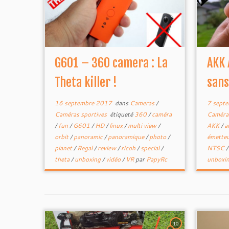
G601 – 360 camera : La
AKK 
Theta killer !
sans
16 septembre 2017
dans
Cameras
/
7 sept
Caméras sportives
étiqueté
360
/
caméra
Caméra
/
fun
/
G601
/
HD
/
linux
/
multi view
/
AKK
/
a
orbit
/
panoramic
/
panoramique
/
photo
/
émette
planet
/
Regal
/
review
/
ricoh
/
special
/
NTSC
theta
/
unboxing
/
vidéo
/
VR
par
PapyRc
unboxi
10