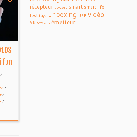
récepteur
smart
smart life
skyzone
vidéo
unboxing
test
tuya
USB
émetteur
VR
Vtx
wifi
010S
i fun
e
/
ess
/
pv
/
ur
/
mini