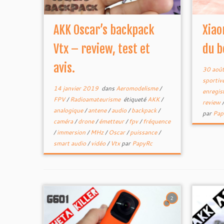
AKK Oscar’s backpack
Xiao
Vtx – review, test et
du b
avis.
30 aoû
sportiv
14 janvier 2019
dans
Aeromodelisme
/
enregi
FPV
/
Radioamateurisme
étiqueté
AKK
/
review
analogique
/
antene
/
audio
/
backpack
/
par
Pap
caméra
/
drone
/
émetteur
/
fpv
/
fréquence
/
immersion
/
MHz
/
Oscar
/
puissance
/
smart audio
/
vidéo
/
Vtx
par
PapyRc
2