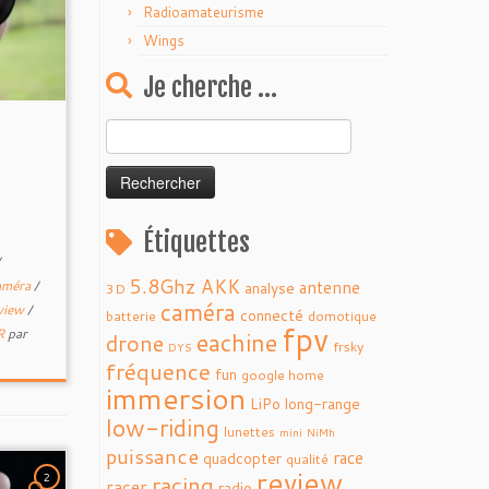
Radioamateurisme
Wings
Je cherche …
Rechercher :
Étiquettes
5.8Ghz
AKK
antenne
améra
/
analyse
3D
caméra
view
/
connecté
batterie
domotique
fpv
R
par
eachine
drone
frsky
DYS
fréquence
fun
google home
immersion
LiPo
long-range
low-riding
lunettes
mini
NiMh
puissance
race
quadcopter
qualité
review
racing
2
racer
radio