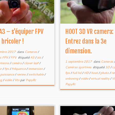
A3 – s’équiper FPV
HOOT 3D VR camera:
 bricoler !
Entrez dans la 3e
dimension.
embre 2017
dans
Cameras
/
s FPV
/
FPV
étiqueté
A3
/
aio
/
1 septembre 2017
dans
Cameras
/
ntenne
/
caméra
/
clover leaf
/
Caméras sportives
étiqueté
3D
/
c
ur
/
fpv
/
fréquence
/
immersion
/
fpv
/
full hd
/
HD
/
hoot
/
photo
/
re
/
puissance
/
review
/
switchable
/
unboxing
/
vidéo
/
virtual reality
/
V
ng
/
vidéo
/
Vtx
par
PapyRc
PapyRc