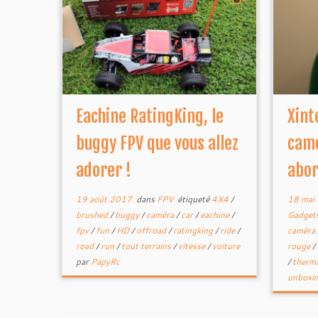
Eachine RatingKing, le
Xint
buggy FPV que vous allez
cam
adorer !
abor
19 août 2017
dans
FPV
étiqueté
4X4
/
18 mai
brushed
/
buggy
/
caméra
/
car
/
eachine
/
Gadget
fpv
/
fun
/
HD
/
offroad
/
ratingking
/
ride
/
caméra
road
/
run
/
tout terrains
/
vitesse
/
voiture
rouge
/
par
PapyRc
/
therm
unboxi