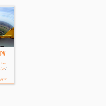
FPV
tions
/
fpv
/
apyRc