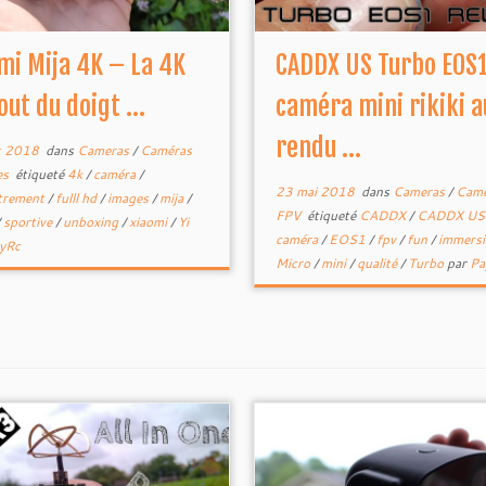
mi Mija 4K – La 4K
CADDX US Turbo EOS
out du doigt ...
caméra mini rikiki a
rendu ...
t 2018
dans
Cameras
/
Caméras
es
étiqueté
4k
/
caméra
/
23 mai 2018
dans
Cameras
/
Camé
strement
/
fulll hd
/
images
/
mija
/
FPV
étiqueté
CADDX
/
CADDX U
/
sportive
/
unboxing
/
xiaomi
/
Yi
caméra
/
EOS1
/
fpv
/
fun
/
immers
yRc
Micro
/
mini
/
qualité
/
Turbo
par
Pa