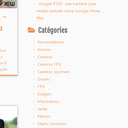
Google POD : une batterie pour
rendre nomade votre Google Home
1 –
Mini.
u
Catégories
Aeromodelisme
Astuces
ras
S
/
Cameras
ion
/
Caméras FPV
pyRc
Caméras sportives
Drones
FPV
Gadgets
Informations
Jardin
Maison
Objets connectés