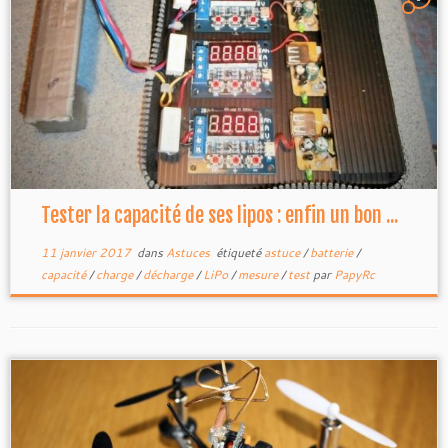
Tester la capacité de ses lipos : enfin un bon ...
11 janvier 2017
dans
Astuces
étiqueté
astuce
/
batterie
/
capacité
/
charge
/
décharge
/
LiPo
/
mesure
/
test
par
PapyRc