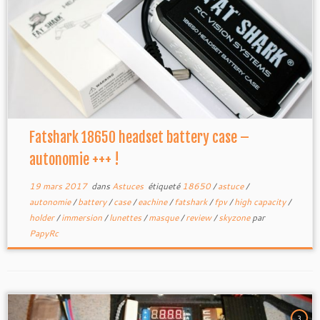
Fatshark 18650 headset battery case –
autonomie +++ !
19 mars 2017
dans
Astuces
étiqueté
18650
/
astuce
/
autonomie
/
battery
/
case
/
eachine
/
fatshark
/
fpv
/
high capacity
/
holder
/
immersion
/
lunettes
/
masque
/
review
/
skyzone
par
PapyRc
3