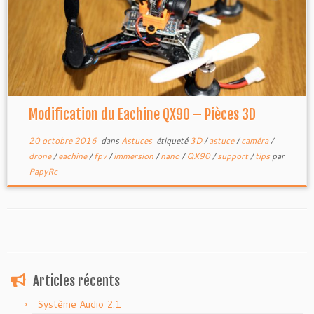
Modification du Eachine QX90 – Pièces 3D
20 octobre 2016
dans
Astuces
étiqueté
3D
/
astuce
/
caméra
/
drone
/
eachine
/
fpv
/
immersion
/
nano
/
QX90
/
support
/
tips
par
PapyRc
Articles récents
Système Audio 2.1