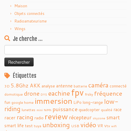
Maison
Objets connectés
Radioamateurisme
Wings
Je cherche …
Rechercher :
Étiquettes
caméra
5.8Ghz
AKK
antenne
analyse
connecté
3D
batterie
fpv
eachine
fréquence
drone
domotique
frsky
DYS
immersion
low-
fun
LiPo
long-range
google home
riding
puissance
race
quadcopter
lunettes
qualité
mini
NiMh
review
racing
récepteur
smart
racer
radio
skyzone
vidéo
unboxing
smart life
test
VR
tuya
USB
Vtx
wifi