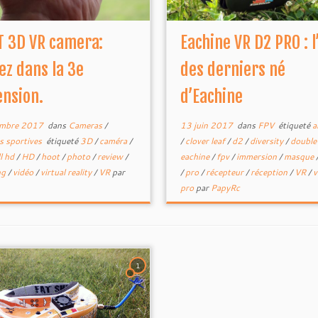
 3D VR camera:
Eachine VR D2 PRO : l
ez dans la 3e
des derniers né
nsion.
d’Eachine
embre 2017
dans
Cameras
/
13 juin 2017
dans
FPV
étiqueté
a
 sportives
étiqueté
3D
/
caméra
/
/
clover leaf
/
d2
/
diversity
/
doubl
ll hd
/
HD
/
hoot
/
photo
/
review
/
eachine
/
fpv
/
immersion
/
masque
ng
/
vidéo
/
virtual reality
/
VR
par
/
pro
/
récepteur
/
réception
/
VR
/
v
pro
par
PapyRc
1