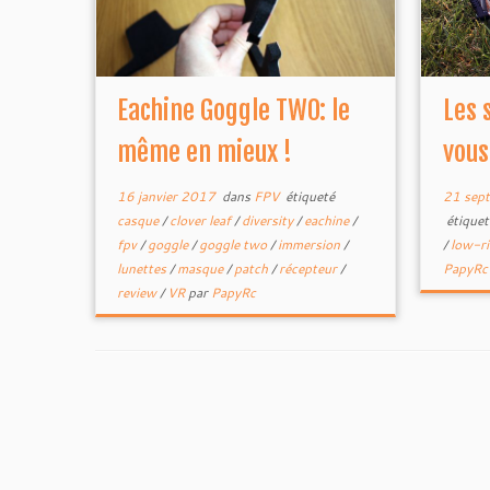
Eachine Goggle TWO: le
Les 
même en mieux !
vous
16 janvier 2017
dans
FPV
étiqueté
21 sep
casque
/
clover leaf
/
diversity
/
eachine
/
étique
fpv
/
goggle
/
goggle two
/
immersion
/
/
low-r
lunettes
/
masque
/
patch
/
récepteur
/
PapyRc
review
/
VR
par
PapyRc