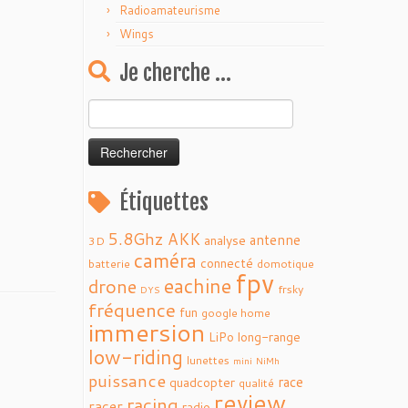
Radioamateurisme
Wings
Je cherche …
Rechercher :
Étiquettes
5.8Ghz
AKK
antenne
analyse
3D
caméra
connecté
batterie
domotique
fpv
eachine
drone
frsky
DYS
fréquence
fun
google home
immersion
LiPo
long-range
low-riding
lunettes
mini
NiMh
puissance
race
quadcopter
qualité
review
racing
racer
radio