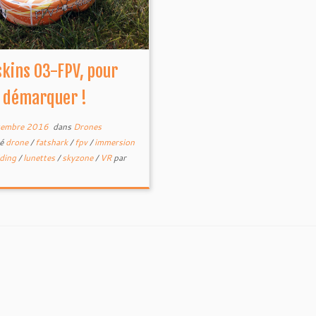
skins O3-FPV, pour
 démarquer !
tembre 2016
dans
Drones
té
drone
/
fatshark
/
fpv
/
immersion
iding
/
lunettes
/
skyzone
/
VR
par