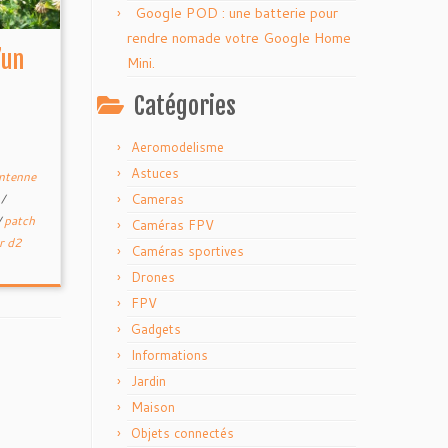
Google POD : une batterie pour
rendre nomade votre Google Home
’un
Mini.
Catégories
Aeromodelisme
Astuces
ntenne
e
/
Cameras
/
patch
Caméras FPV
r d2
Caméras sportives
Drones
FPV
Gadgets
Informations
Jardin
Maison
Objets connectés