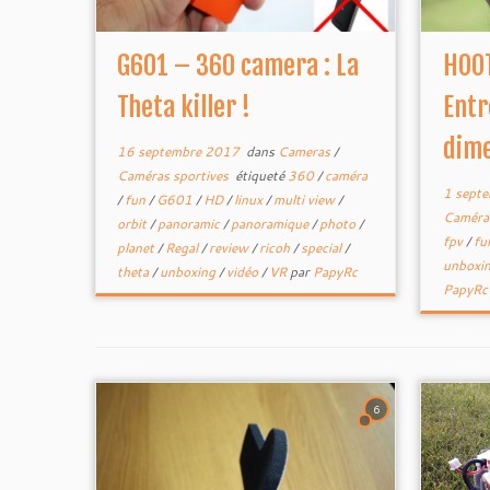
G601 – 360 camera : La
HOOT
Theta killer !
Entr
dime
16 septembre 2017
dans
Cameras
/
Caméras sportives
étiqueté
360
/
caméra
1 sept
/
fun
/
G601
/
HD
/
linux
/
multi view
/
Caméras
orbit
/
panoramic
/
panoramique
/
photo
/
fpv
/
fu
planet
/
Regal
/
review
/
ricoh
/
special
/
unboxi
theta
/
unboxing
/
vidéo
/
VR
par
PapyRc
PapyRc
6