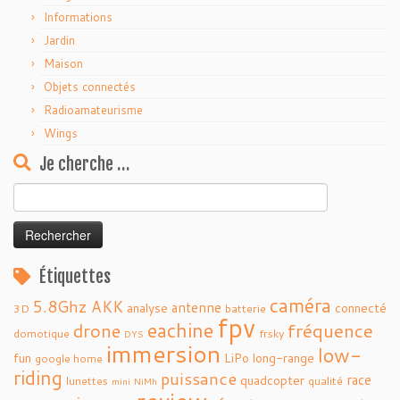
Informations
Jardin
Maison
Objets connectés
Radioamateurisme
Wings
Je cherche …
Rechercher :
Étiquettes
caméra
5.8Ghz
AKK
antenne
analyse
connecté
3D
batterie
fpv
eachine
fréquence
drone
domotique
frsky
DYS
immersion
low-
fun
LiPo
long-range
google home
riding
puissance
race
quadcopter
lunettes
qualité
mini
NiMh