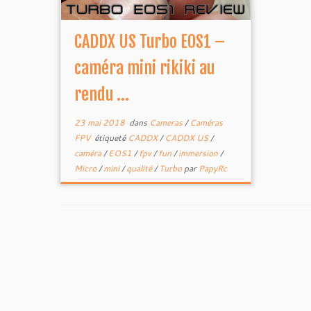
CADDX US Turbo EOS1 –
caméra mini rikiki au
rendu ...
23 mai 2018
dans
Cameras
/
Caméras
FPV
étiqueté
CADDX
/
CADDX US
/
caméra
/
EOS1
/
fpv
/
fun
/
immersion
/
Micro
/
mini
/
qualité
/
Turbo
par
PapyRc