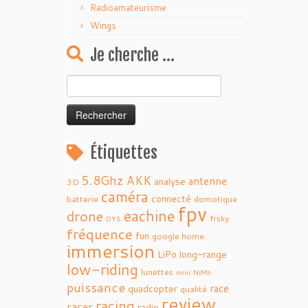
Radioamateurisme
Wings
Je cherche …
Rechercher :
Étiquettes
5.8Ghz
AKK
antenne
analyse
3D
caméra
connecté
batterie
domotique
fpv
eachine
drone
frsky
DYS
fréquence
fun
google home
immersion
LiPo
long-range
low-riding
lunettes
mini
NiMh
puissance
race
quadcopter
qualité
review
racing
racer
radio