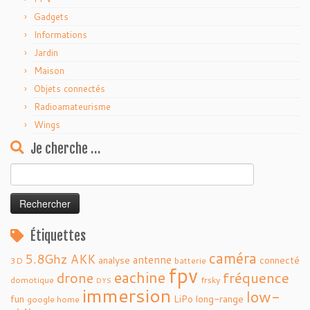
Gadgets
Informations
Jardin
Maison
Objets connectés
Radioamateurisme
Wings
Je cherche …
Rechercher :
Étiquettes
caméra
5.8Ghz
AKK
antenne
analyse
connecté
3D
batterie
fpv
eachine
fréquence
drone
domotique
frsky
DYS
immersion
low-
fun
LiPo
long-range
google home