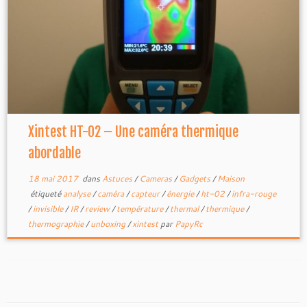
Xintest HT-02 – Une caméra thermique
abordable
18 mai 2017
dans
Astuces
/
Cameras
/
Gadgets
/
Maison
étiqueté
analyse
/
caméra
/
capteur
/
énergie
/
ht-02
/
infra-rouge
/
invisible
/
IR
/
review
/
température
/
thermal
/
thermique
/
thermographie
/
unboxing
/
xintest
par
PapyRc