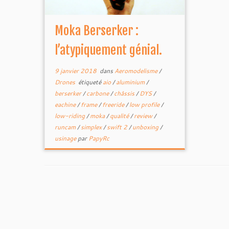
Moka Berserker :
l’atypiquement génial.
9 janvier 2018
dans
Aeromodelisme
/
Drones
étiqueté
aio
/
aluminium
/
berserker
/
carbone
/
châssis
/
DYS
/
eachine
/
frame
/
freeride
/
low profile
/
low-riding
/
moka
/
qualité
/
review
/
runcam
/
simplex
/
swift 2
/
unboxing
/
usinage
par
PapyRc