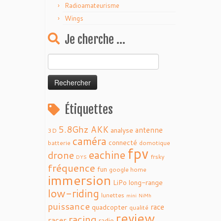
Radioamateurisme
Wings
Je cherche …
Rechercher :
Étiquettes
5.8Ghz
AKK
antenne
analyse
3D
caméra
connecté
batterie
domotique
fpv
eachine
drone
frsky
DYS
fréquence
fun
google home
immersion
LiPo
long-range
low-riding
lunettes
mini
NiMh
puissance
race
quadcopter
qualité
review
racing
racer
radio