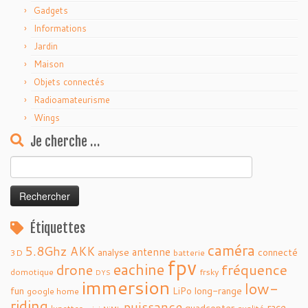
Gadgets
Informations
Jardin
Maison
Objets connectés
Radioamateurisme
Wings
Je cherche …
Rechercher :
Étiquettes
caméra
5.8Ghz
AKK
antenne
analyse
connecté
3D
batterie
fpv
eachine
fréquence
drone
domotique
frsky
DYS
immersion
low-
fun
LiPo
long-range
google home
riding
puissance
race