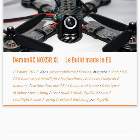
DemonRC NOX5R XL – Le Build made in EU
20 mars 2017
dans
Aeromodelisme
/
Drones
étiqueté
5 inch
/
5S
/
6S
/
aomway
/
betaflight
/
brotherhobby
/
châssis
/
dalprop
/
demonrc
/
eachine
/
europe
/
F4
/
favourite
/
frame
/
freestyle
/
littlebee
/
low-riding
/
nox
/
nox5
/
nox5r
/
poland
/
race
/
raceflight
/
racer
/
racing
/
review
/
unboxing
par
PapyRc