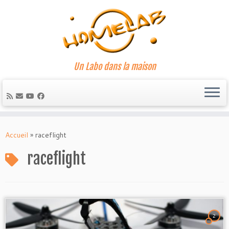
Un Labo dans la maison
Passer
au
Accueil
»
raceflight
contenu
raceflight
2