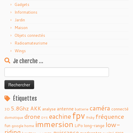
Gadgets
Informations
Jardin
Maison
Objets connectés
Radioamateurisme
Wings
Je cherche …
Rechercher :
Étiquettes
caméra
5.8Ghz
AKK
antenne
analyse
connecté
3D
batterie
fpv
eachine
fréquence
drone
domotique
frsky
DYS
immersion
low-
fun
LiPo
long-range
google home
riding
puissance
race