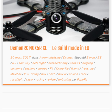
DemonRC NOX5R XL – Le Build made in EU
20 mars 2017
dans
Aeromodelisme
/
Drones
étiqueté
5 inch
/
5S
/
6S
/
aomway
/
betaflight
/
brotherhobby
/
châssis
/
dalprop
/
demonrc
/
eachine
/
europe
/
F4
/
favourite
/
frame
/
freestyle
/
littlebee
/
low-riding
/
nox
/
nox5
/
nox5r
/
poland
/
race
/
raceflight
/
racer
/
racing
/
review
/
unboxing
par
PapyRc