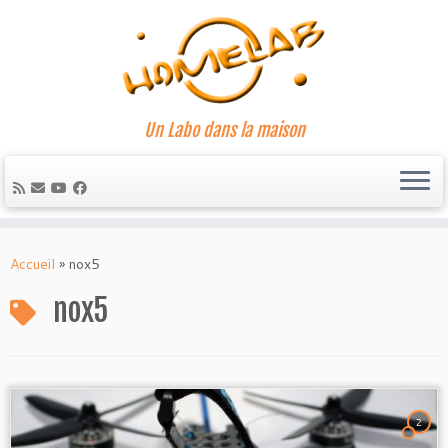
Un Labo dans la maison
Passer
au
Accueil
»
nox5
contenu
nox5
2