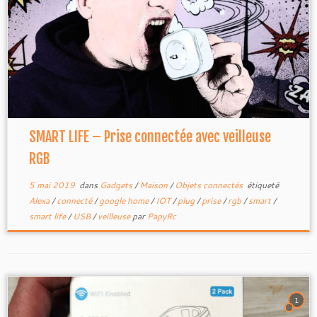
SMART LIFE – Prise connectée avec veilleuse
RGB
5 mai 2019
dans
Gadgets
/
Maison
/
Objets connectés
étiqueté
Alexa
/
connecté
/
google home
/
IOT
/
plug
/
prise
/
rgb
/
smart
/
smart life
/
USB
/
veilleuse
par
PapyRc
1