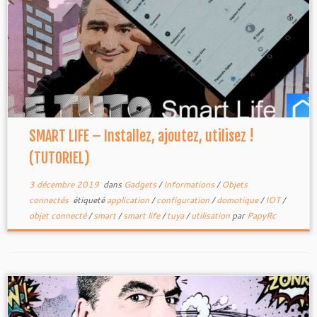
SMART LIFE – Installez, ajoutez, utilisez !
(TUTORIEL)
3 décembre 2019
dans
Gadgets
/
Informations
/
Objets
connectés
étiqueté
application
/
configuration
/
domotique
/
IOT
/
objet connecté
/
smart
/
smart life
/
tuya
/
utilisation
par
PapyRc