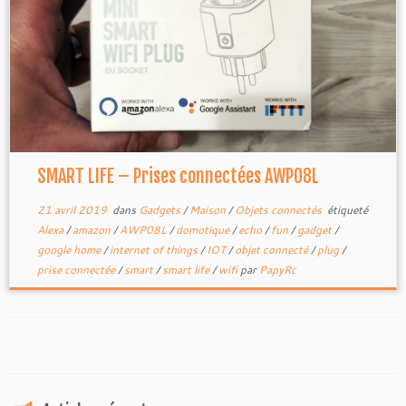
SMART LIFE – Prises connectées AWP08L
21 avril 2019
dans
Gadgets
/
Maison
/
Objets connectés
étiqueté
Alexa
/
amazon
/
AWP08L
/
domotique
/
echo
/
fun
/
gadget
/
google home
/
internet of things
/
IOT
/
objet connecté
/
plug
/
prise connectée
/
smart
/
smart life
/
wifi
par
PapyRc