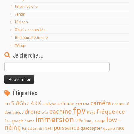
Informations
Jardin
Maison
Objets connectés
Radioamateurisme
Wings
Je cherche …
Rechercher :
Étiquettes
caméra
5.8Ghz
AKK
antenne
analyse
connecté
3D
batterie
fpv
eachine
fréquence
drone
domotique
frsky
DYS
immersion
low-
fun
LiPo
long-range
google home
riding
puissance
race
quadcopter
lunettes
qualité
mini
NiMh