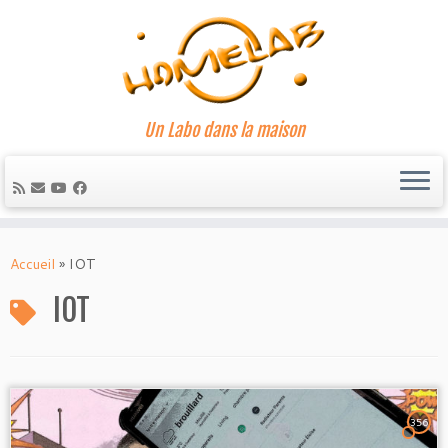
Un Labo dans la maison
Passer
au
Accueil
»
IOT
contenu
IOT
356