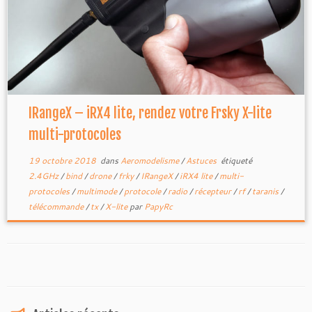
IRangeX – iRX4 lite, rendez votre Frsky X-lite
multi-protocoles
19 octobre 2018
dans
Aeromodelisme
/
Astuces
étiqueté
2.4GHz
/
bind
/
drone
/
frky
/
IRangeX
/
iRX4 lite
/
multi-
protocoles
/
multimode
/
protocole
/
radio
/
récepteur
/
rf
/
taranis
/
télécommande
/
tx
/
X-lite
par
PapyRc