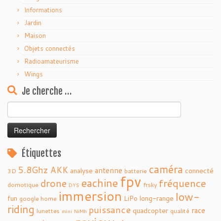
Informations
Jardin
Maison
Objets connectés
Radioamateurisme
Wings
Je cherche …
Rechercher :
Étiquettes
caméra
5.8Ghz
AKK
antenne
analyse
connecté
3D
batterie
fpv
eachine
fréquence
drone
domotique
frsky
DYS
immersion
low-
fun
LiPo
long-range
google home
riding
puissance
race
quadcopter
lunettes
qualité
mini
NiMh