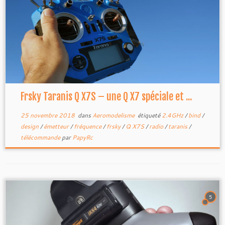
Frsky Taranis Q X7S – une Q X7 spéciale et ...
25 novembre 2018
dans
Aeromodelisme
étiqueté
2.4GHz
/
bind
/
design
/
émetteur
/
fréquence
/
frsky
/
Q X7S
/
radio
/
taranis
/
télécommande
par
PapyRc
5