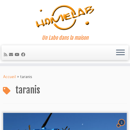
Un Labo dans la maison
Passer
au
Accueil
»
taranis
contenu
taranis
1