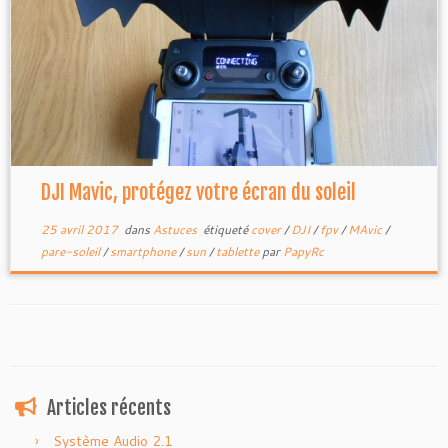
DJI Mavic, protégez votre écran du soleil
25 avril 2017
dans
Astuces
étiqueté
cover
/
DJI
/
fpv
/
MAvic
/
pare-soleil
/
smartphone
/
sun
/
tablette
par
PapyRc
Articles récents
Système Audio 2.1