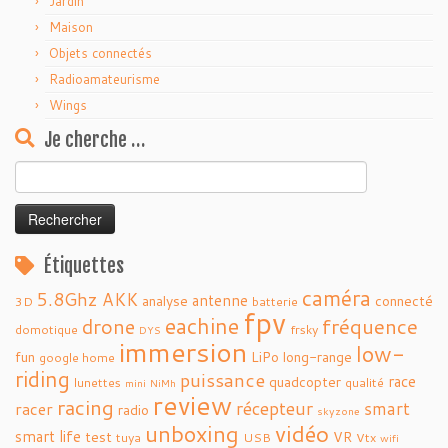
Jardin
Maison
Objets connectés
Radioamateurisme
Wings
Je cherche …
Rechercher :
Étiquettes
caméra
5.8Ghz
AKK
antenne
analyse
connecté
3D
batterie
fpv
eachine
fréquence
drone
domotique
frsky
DYS
immersion
low-
fun
LiPo
long-range
google home
riding
puissance
race
quadcopter
lunettes
qualité
mini
NiMh
review
racing
récepteur
smart
racer
radio
skyzone
vidéo
unboxing
smart life
test
VR
tuya
USB
Vtx
wifi