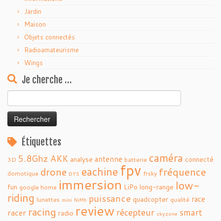
Jardin
Maison
Objets connectés
Radioamateurisme
Wings
Je cherche …
Rechercher :
Étiquettes
caméra
5.8Ghz
AKK
antenne
analyse
connecté
3D
batterie
fpv
eachine
fréquence
drone
domotique
frsky
DYS
immersion
low-
fun
LiPo
long-range
google home
riding
puissance
race
quadcopter
lunettes
qualité
mini
NiMh
review
racing
récepteur
smart
racer
radio
skyzone