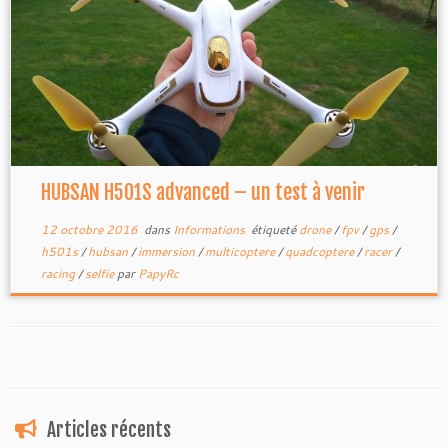
HUBSAN H501S advanced – un test à venir
12 octobre 2016
dans
Informations
étiqueté
drone
/
fpv
/
gps
/
h501s
/
hubsan
/
immersion
/
multicoptere
/
quadcoptere
/
racer
/
racing
/
selfie
par
PapyRc
Articles récents