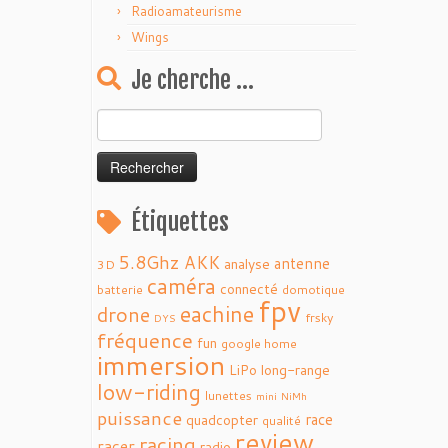
Radioamateurisme
Wings
Je cherche …
Rechercher :
Étiquettes
5.8Ghz
AKK
antenne
analyse
3D
caméra
connecté
batterie
domotique
fpv
eachine
drone
frsky
DYS
fréquence
fun
google home
immersion
LiPo
long-range
low-riding
lunettes
mini
NiMh
puissance
race
quadcopter
qualité
review
racing
racer
radio