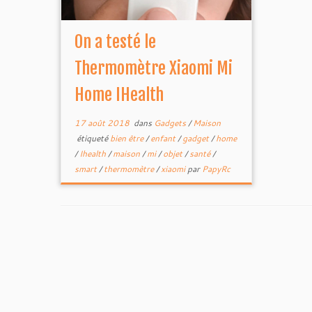
On a testé le
Thermomètre Xiaomi Mi
Home IHealth
17 août 2018
dans
Gadgets
/
Maison
étiqueté
bien être
/
enfant
/
gadget
/
home
/
Ihealth
/
maison
/
mi
/
objet
/
santé
/
smart
/
thermomètre
/
xiaomi
par
PapyRc