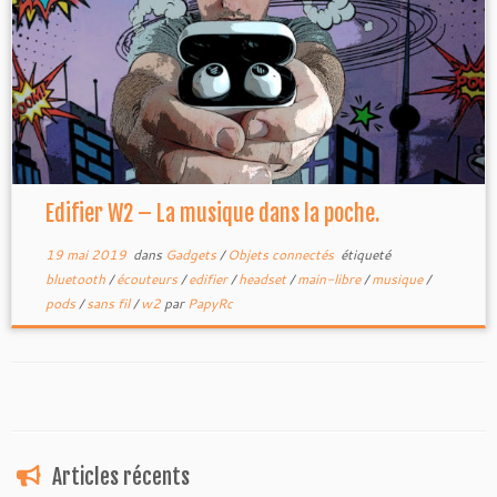
Edifier W2 – La musique dans la poche.
19 mai 2019
dans
Gadgets
/
Objets connectés
étiqueté
bluetooth
/
écouteurs
/
edifier
/
headset
/
main-libre
/
musique
/
pods
/
sans fil
/
w2
par
PapyRc
Articles récents