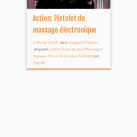
Action: Pistolet de
massage électronique
2 février 2020
dans
Gadgets
/
Maison
étiqueté
confort
/
mal de dos
/
Massage
/
masseur
/
muscles
/
nuque
/
pistolet
par
PapyRc