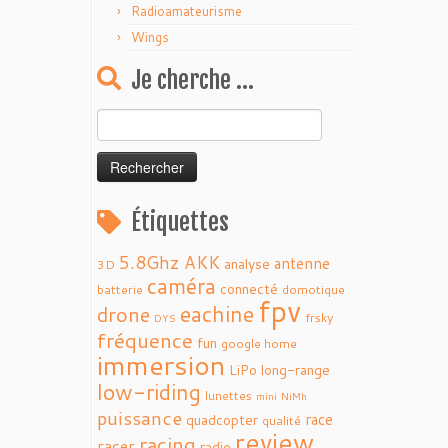
Radioamateurisme
Wings
Je cherche …
Rechercher :
Étiquettes
5.8Ghz
AKK
antenne
analyse
3D
caméra
connecté
batterie
domotique
fpv
eachine
drone
frsky
DYS
fréquence
fun
google home
immersion
LiPo
long-range
low-riding
lunettes
mini
NiMh
puissance
race
quadcopter
qualité
review
racing
racer
radio