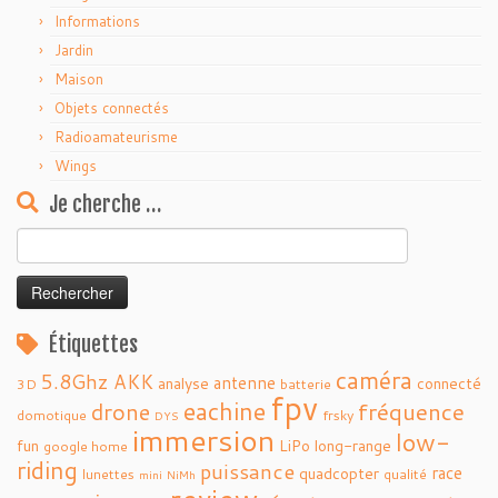
Informations
Jardin
Maison
Objets connectés
Radioamateurisme
Wings
Je cherche …
Rechercher :
Étiquettes
caméra
5.8Ghz
AKK
antenne
analyse
connecté
3D
batterie
fpv
eachine
fréquence
drone
domotique
frsky
DYS
immersion
low-
fun
LiPo
long-range
google home
riding
puissance
race
quadcopter
lunettes
qualité
mini
NiMh