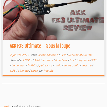
AKK FX3 Ultimate – Sous la loupe
7 janvier 2019
dans
Aeromodelisme
/
FPV
/
Radioamateurisme
étiqueté
5.8Ghz
/
AKK
/
antenne
/
émetteur
/
fpv
/
fréquence
/
FX3
/
immersion
/
MMCX
/
puissance
/
radio
/
smart audio
/
spectre
/
UFL
/
ultimate
/
vidéo
par
PapyRc