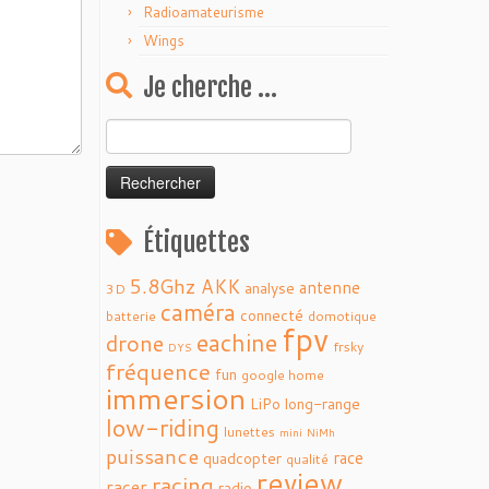
Radioamateurisme
Wings
Je cherche …
Rechercher :
Étiquettes
5.8Ghz
AKK
antenne
analyse
3D
caméra
connecté
batterie
domotique
fpv
eachine
drone
frsky
DYS
fréquence
fun
google home
immersion
LiPo
long-range
low-riding
lunettes
mini
NiMh
puissance
race
quadcopter
qualité
review
racing
racer
radio