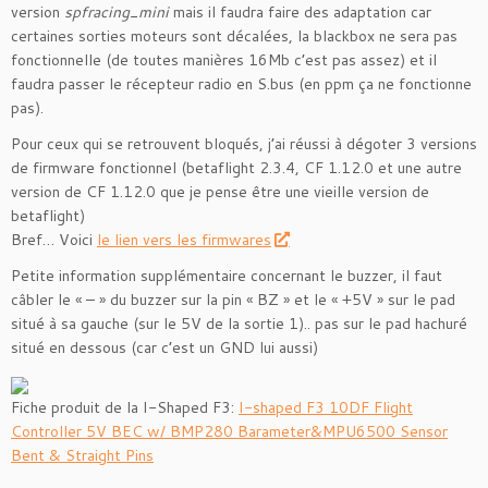
version
spfracing_mini
mais il faudra faire des adaptation car
certaines sorties moteurs sont décalées, la blackbox ne sera pas
fonctionnelle (de toutes manières 16Mb c’est pas assez) et il
faudra passer le récepteur radio en S.bus (en ppm ça ne fonctionne
pas).
Pour ceux qui se retrouvent bloqués, j’ai réussi à dégoter 3 versions
de firmware fonctionnel (betaflight 2.3.4, CF 1.12.0 et une autre
version de CF 1.12.0 que je pense être une vieille version de
betaflight)
Bref… Voici
le lien vers les firmwares
Petite information supplémentaire concernant le buzzer, il faut
câbler le « – » du buzzer sur la pin « BZ » et le « +5V » sur le pad
situé à sa gauche (sur le 5V de la sortie 1).. pas sur le pad hachuré
situé en dessous (car c’est un GND lui aussi)
Fiche produit de la I-Shaped F3:
I-shaped F3 10DF Flight
Controller 5V BEC w/ BMP280 Barameter&MPU6500 Sensor
Bent & Straight Pins