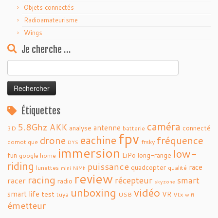
Objets connectés
Radioamateurisme
Wings
Je cherche …
Rechercher :
Étiquettes
caméra
5.8Ghz
AKK
antenne
analyse
connecté
3D
batterie
fpv
eachine
fréquence
drone
domotique
frsky
DYS
immersion
low-
fun
LiPo
long-range
google home
riding
puissance
race
quadcopter
lunettes
qualité
mini
NiMh
review
racing
récepteur
smart
racer
radio
skyzone
vidéo
unboxing
smart life
test
VR
tuya
USB
Vtx
wifi
émetteur