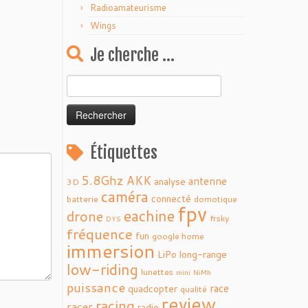
Radioamateurisme
Wings
Je cherche …
Rechercher :
Étiquettes
5.8Ghz
AKK
antenne
analyse
3D
caméra
connecté
batterie
domotique
fpv
eachine
drone
frsky
DYS
fréquence
fun
google home
immersion
LiPo
long-range
low-riding
lunettes
mini
NiMh
puissance
race
quadcopter
qualité
review
racing
racer
radio