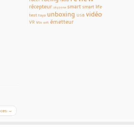
récepteur
smart
smart life
skyzone
vidéo
unboxing
test
tuya
USB
émetteur
VR
Vtx
wifi
èces
→